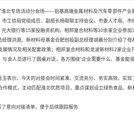
行”淮北专场活动分会场——铝基高端金属材料及汽车零部件产
，市工信局党组成员、副局长杨聪聪主持会议。市委人才局、市
光大银行等15家投融资机构，相邦复合材料等10余家企业参加
总经理洪源、新材料母基金合肥创投副总经理胡晨分别介绍了母
发展情况及相关配套政策；相邦复合材料和龙波新材料2家企业
，与会人员进行了圆桌对话，各方围绕“企业需要什么、基金能投
秀玉表示，今天的对接会时间紧凑、交流充分、务实高效，实现
”合作模式，主动匹配淮北优质项目，重点谋划设立绿色食品、
写了意向对接清单，便于后续跟踪服务